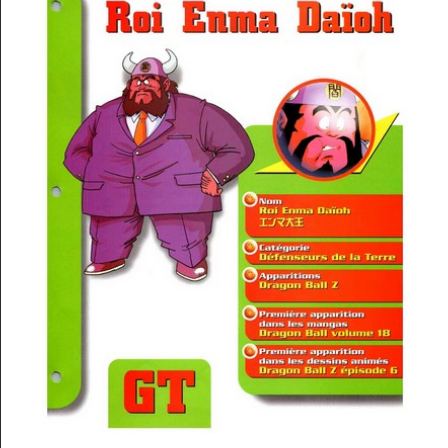
Archives TV
▼
AB Hit
▼
Bonus
▼