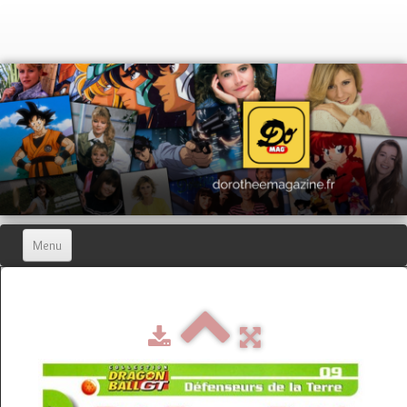
Menu
Home
Dorothée Magazine
▼
Hors-séries
▼
Dorothée Blog
▼