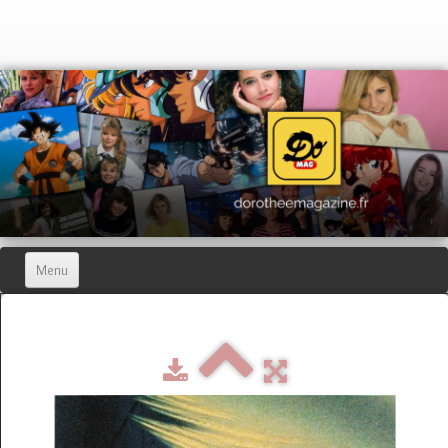
Menu
Home
Dorothée Magazine
▼
Hors-séries
▼
Dorothée Blog
▼