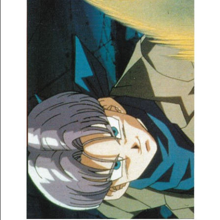
Archives TV
▼
AB Hit
▼
Bonus
▼