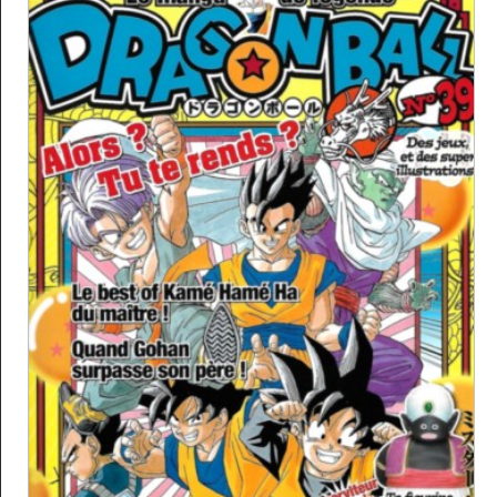
Archives TV
▼
AB Hit
▼
Bonus
▼