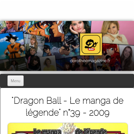
Menu
Home
"Dragon Ball - Le manga de
Dorothée Magazine
▼
légende" n°39 - 2009
Hors-séries
▼
Dorothée Blog
▼