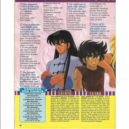
Archives TV
▼
AB Hit
▼
Bonus
▼