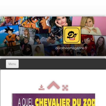
Menu
Home
Dorothée Magazine
▼
Hors-séries
▼
Dorothée Blog
▼