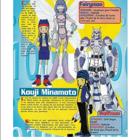
Archives TV
▼
AB Hit
▼
Bonus
▼