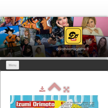
Menu
Home
Dorothée Magazine
▼
Hors-séries
▼
Dorothée Blog
▼