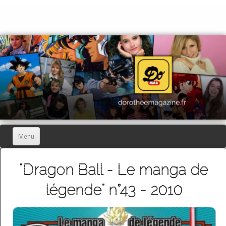
Menu
Home
"Dragon Ball - Le manga de
Dorothée Magazine
▼
légende" n°43 - 2010
Hors-séries
▼
Dorothée Blog
▼