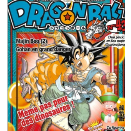
Archives TV
▼
AB Hit
▼
Bonus
▼