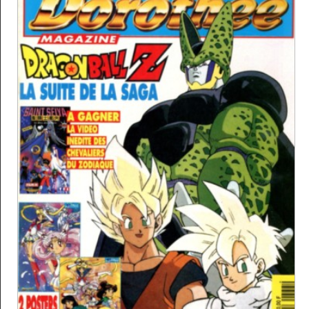
Archives TV
▼
AB Hit
▼
Bonus
▼