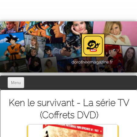
Menu
Home
Ken le survivant - La série TV
Dorothée Magazine
▼
(Coffrets DVD)
Hors-séries
▼
Dorothée Blog
▼