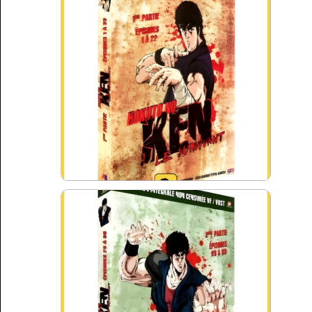
Archives TV
▼
AB Hit
▼
Bonus
▼