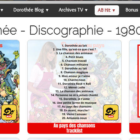
Dorothée Blog
Archives TV
Bonus
AB Hit
▼
▼
▼
▼
hée - Discographie - 19