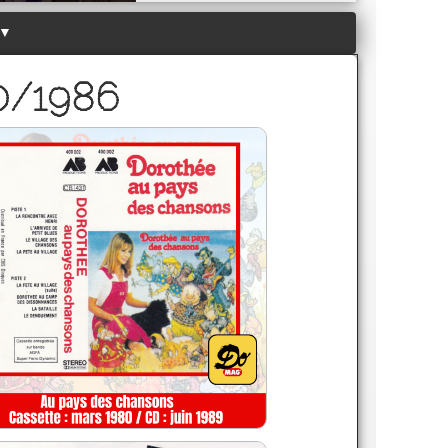
▼
80/1986