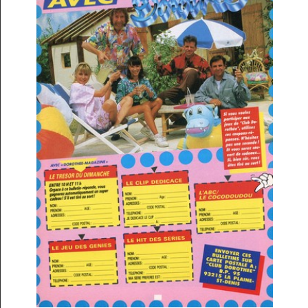
Archives TV
▼
AB Hit
▼
Bonus
▼