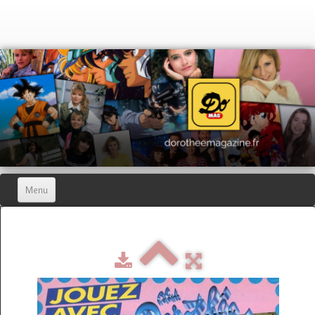
Menu
Home
Dorothée Magazine
▼
Hors-séries
▼
Dorothée Blog
▼