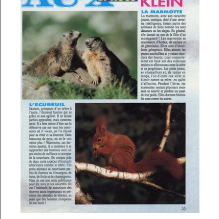
Archives TV
▼
AB Hit
▼
Bonus
▼