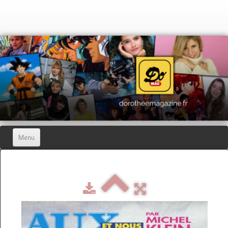
Menu
Home
Dorothée Magazine
▼
Hors-séries
▼
Dorothée Blog
▼